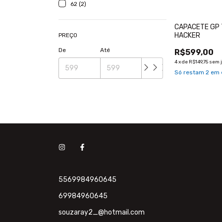
62 (2)
CAPACETE GP 
HACKER
PREÇO
De
Até
R$599,00
4
x
de
R$149,75
sem 
Só restam
2
em 
5569984960645
69984960645
souzaray2_@hotmail.com