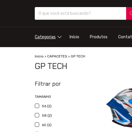
Categorias
Início
Produtos
Contat
Início
>
CAPACETES
>
GP TECH
GP TECH
Filtrar por
TAMANHO
56 (2)
58 (2)
60 (2)