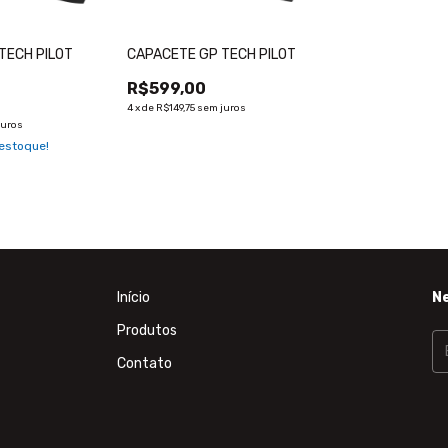
TECH PILOT
CAPACETE GP TECH PILOT
R$599,00
4
x
de
R$149,75
sem juros
juros
estoque!
Início
N
Produtos
Contato